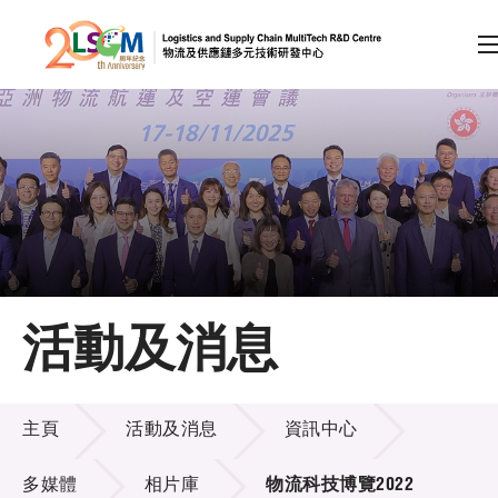
A
A
EN
繁
简
A
跳到內容（按回車鍵）
會員登入
主頁
活動及消息
關於LSCM
活動及消息
技術商品化
主頁
活動及消息
資訊中心
項目及資助計劃
多媒體
相片庫
物流科技博覽2022