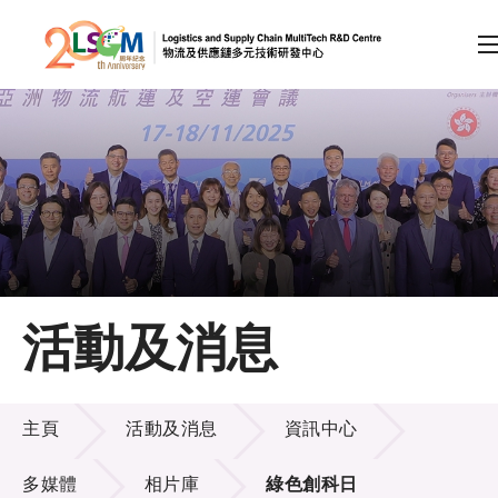
A
A
EN
繁
简
A
跳到內容（按回車鍵）
會員登入
主頁
活動及消息
關於LSCM
活動及消息
技術商品化
主頁
活動及消息
資訊中心
項目及資助計劃
多媒體
相片庫
綠色創科日