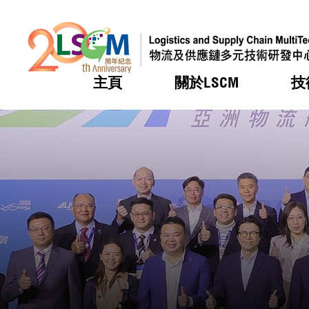
主頁
關於LSCM
技
跳到內容（按回車鍵）
熱門
熱門
熱門
熱門
熱門
機構簡
服務
合作計
活動
會籍及
願景及
LSCM 
可獲授
研發重
登記會
獎項
獎項
獎項
獎項
獎項
服務範
業界活
LSCM 動向
LSCM 動向
LSCM 動向
LSCM 動向
LSCM 動向
應用於
資助計
會員列
組織架
獎項
資助計
重點項
會員登
組織架
新聞中
稅務優
董事局
申請
研究顧
媒體報
評審
新聞稿
招標通
徵求研
資訊中