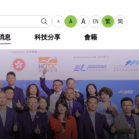
A
A
EN
繁
简
A
消息
科技分享
會籍