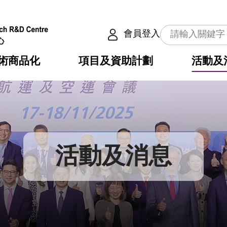
會員登入
術商品化
項目及資助計劃
活動及
介
劃
服務
使命
動向
權之技術
點
籍
疇
動
公共服務之創新技術
劃
表
構
活動及消息
劃
目
入
構
心
惠
問
導
告
發項目計劃書
心