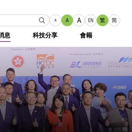
A
A
EN
繁
简
A
消息
科技分享
會籍