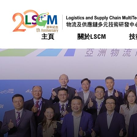
主頁
關於LSCM
技
跳到內容（按回車鍵）
熱門
熱門
熱門
熱門
熱門
機構簡
服務
合作計
活動
會籍及
願景及
LSCM 
可獲授
研發重
登記會
獎項
獎項
獎項
獎項
獎項
服務範
業界活
LSCM 動向
LSCM 動向
LSCM 動向
LSCM 動向
LSCM 動向
應用於
資助計
會員列
組織架
獎項
資助計
重點項
會員登
組織架
新聞中
稅務優
董事局
申請
研究顧
媒體報
評審
新聞稿
招標通
徵求研
資訊中