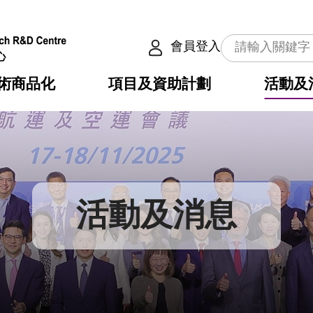
會員登入
術商品化
項目及資助計劃
活動及
介
劃
服務
使命
動向
權之技術
點
籍
疇
動
公共服務之創新技術
劃
表
構
活動及消息
劃
目
入
構
心
惠
問
導
告
發項目計劃書
心