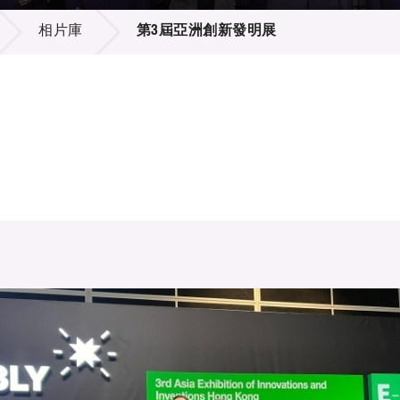
登記
料庫
相片庫
第3屆亞洲創新發明展
物
會
伴
們