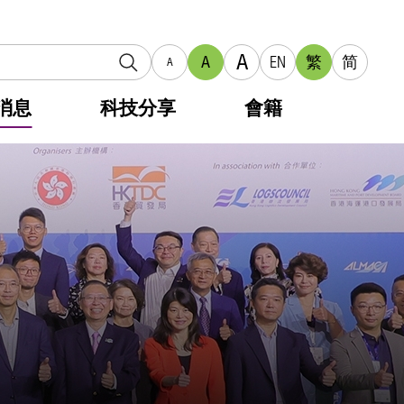
A
A
EN
繁
简
A
消息
科技分享
會籍