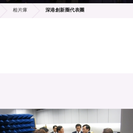
登記
料庫
相片庫
深港創新圈代表團
物
會
伴
們