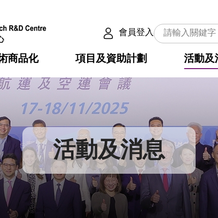
會員登入
術商品化
項目及資助計劃
活動及
介
劃
服務
使命
動向
權之技術
點
籍
疇
動
公共服務之創新技術
劃
表
構
活動及消息
劃
目
入
構
心
惠
問
導
告
發項目計劃書
心