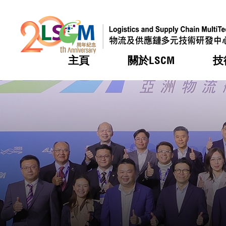
主頁
關於LSCM
技
跳到內容（按回車鍵）
熱門
熱門
熱門
熱門
熱門
機構簡
服務
合作計
活動
會籍及
願景及
LSCM 
可獲授
研發重
登記會
獎項
獎項
獎項
獎項
獎項
服務範
業界活
LSCM 動向
LSCM 動向
LSCM 動向
LSCM 動向
LSCM 動向
應用於
資助計
會員列
組織架
獎項
資助計
重點項
會員登
組織架
新聞中
稅務優
董事局
申請
研究顧
媒體報
評審
新聞稿
招標通
徵求研
資訊中