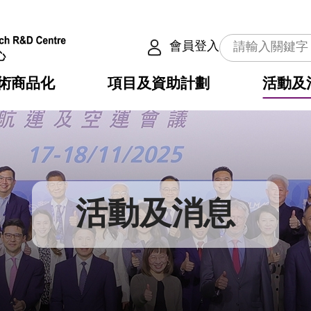
會員登入
術商品化
項目及資助計劃
活動及
介
劃
服務
使命
動向
權之技術
點
籍
疇
動
公共服務之創新技術
劃
表
構
活動及消息
劃
目
入
構
心
惠
問
導
告
發項目計劃書
心