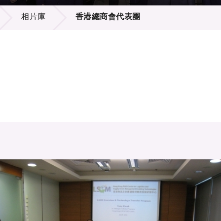
登記
料庫
相片庫
香港總商會代表團
物
會
伴
們