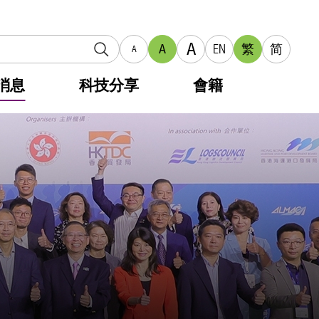
A
A
EN
繁
简
A
消息
科技分享
會籍