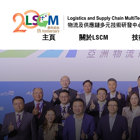
主頁
關於LSCM
技
跳到內容（按回車鍵）
熱門
熱門
熱門
熱門
熱門
機構簡
服務
合作計
活動
會籍及
願景及
LSCM 
可獲授
研發重
登記會
獎項
獎項
獎項
獎項
獎項
服務範
業界活
LSCM 動向
LSCM 動向
LSCM 動向
LSCM 動向
LSCM 動向
應用於
資助計
會員列
組織架
獎項
資助計
重點項
會員登
組織架
新聞中
稅務優
董事局
申請
研究顧
媒體報
評審
新聞稿
招標通
徵求研
資訊中