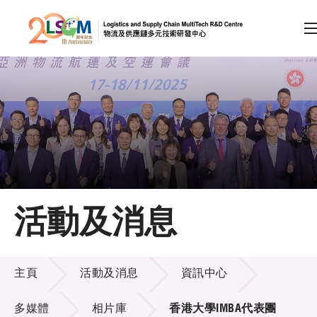
A
A
EN
繁
简
A
跳到內容（按回車鍵）
會員登入
主頁
活動及消息
關於LSCM
活動及消息
技術商品化
主頁
活動及消息
資訊中心
項目及資助計劃
多媒體
相片庫
香港大學IMBA代表團