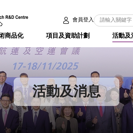
會員登入
術商品化
項目及資助計劃
活動及
介
劃
服務
使命
動向
權之技術
點
籍
疇
動
公共服務之創新技術
劃
表
構
活動及消息
劃
目
入
構
心
惠
問
導
告
發項目計劃書
心