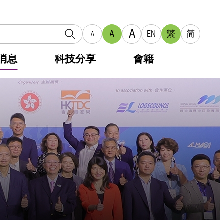
A
A
EN
繁
简
A
消息
科技分享
會籍