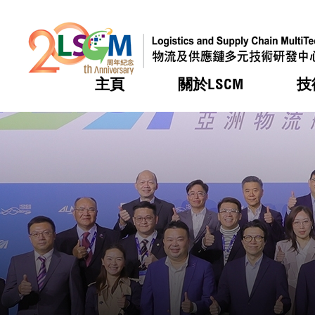
主頁
關於LSCM
技
跳到內容（按回車鍵）
熱門
熱門
熱門
熱門
熱門
機構簡
服務
合作計
活動
會籍及
願景及
LSCM 
可獲授
研發重
登記會
獎項
獎項
獎項
獎項
獎項
服務範
業界活
LSCM 動向
LSCM 動向
LSCM 動向
LSCM 動向
LSCM 動向
應用於
資助計
會員列
組織架
獎項
資助計
重點項
會員登
組織架
新聞中
稅務優
董事局
申請
研究顧
媒體報
評審
新聞稿
招標通
徵求研
資訊中