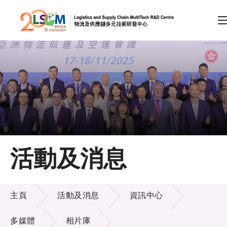
A
A
EN
繁
简
A
跳到內容（按回車鍵）
會員登入
主頁
活動及消息
關於LSCM
活動及消息
技術商品化
主頁
活動及消息
資訊中心
項目及資助計劃
多媒體
相片庫