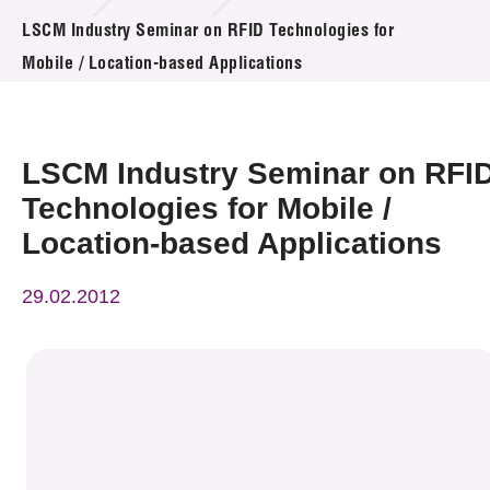
活動及消息
LSCM Industry Seminar on RFID Technologies for
Mobile / Location-based Applications
活動
獎項
LSCM Industry Seminar on RFI
新聞中心
Technologies for Mobile /
Location-based Applications
資訊中心
科技分享
29.02.2012
會籍