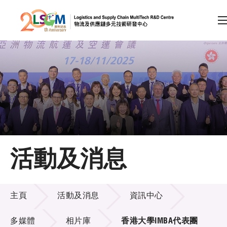
A
A
EN
繁
简
A
跳到內容（按回車鍵）
會員登入
主頁
活動及消息
關於LSCM
活動及消息
技術商品化
主頁
活動及消息
資訊中心
項目及資助計劃
多媒體
相片庫
香港大學IMBA代表團