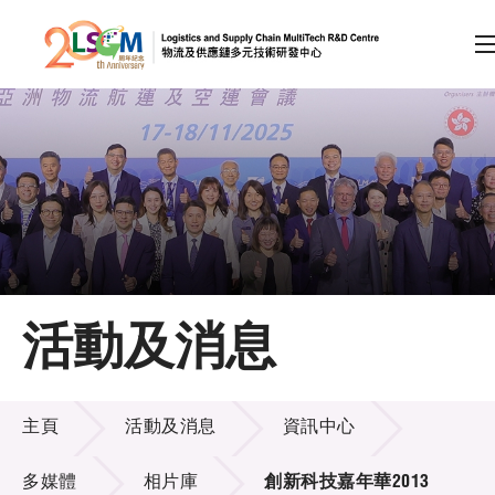
A
A
EN
繁
简
A
跳到內容（按回車鍵）
會員登入
主頁
活動及消息
關於LSCM
活動及消息
技術商品化
主頁
活動及消息
資訊中心
項目及資助計劃
多媒體
相片庫
創新科技嘉年華2013