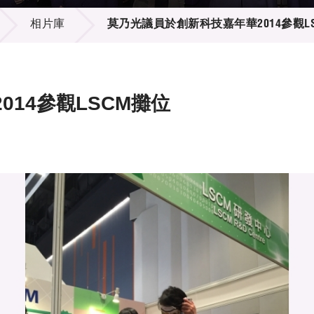
登記
料庫
相片庫
莫乃光議員於創新科技嘉年華2014參觀L
物
會
伴
們
14參觀LSCM攤位