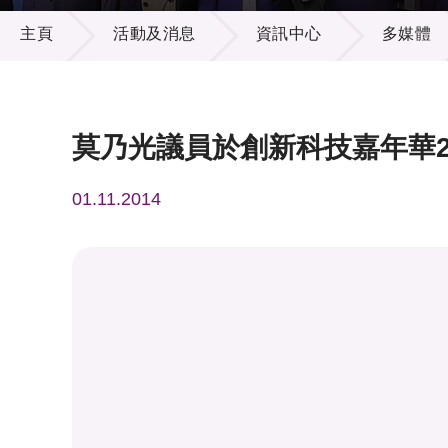
活動及消息
供應商
項目資
主頁
活動及消息
資訊中心
多媒體
多媒體
出版刊
就業機
項目夥
聯絡我
莫乃光議員於創新科技嘉年華20
01.11.2014