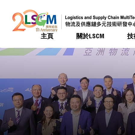
主頁
關於LSCM
技
跳到內容（按回車鍵）
熱門
熱門
熱門
熱門
熱門
機構簡
服務
合作計
活動
會籍及
願景及
LSCM 
可獲授
研發重
登記會
獎項
獎項
獎項
獎項
獎項
服務範
業界活
LSCM 動向
LSCM 動向
LSCM 動向
LSCM 動向
LSCM 動向
應用於
資助計
會員列
組織架
獎項
資助計
重點項
會員登
組織架
新聞中
稅務優
董事局
申請
研究顧
媒體報
評審
新聞稿
招標通
徵求研
資訊中