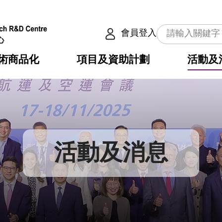
會員登入
術商品化
項目及資助計劃
活動及
介
劃
服務
使命
動向
權之技術
點
籍
疇
動
公共服務之創新技術
劃
表
構
活動及消息
劃
目
入
構
心
惠
問
導
告
發項目計劃書
心