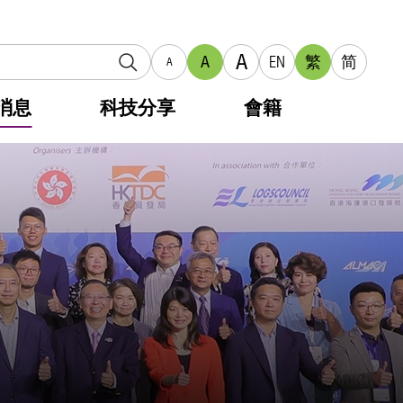
A
A
EN
繁
简
A
消息
科技分享
會籍