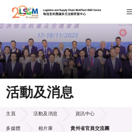
A
A
EN
繁
简
A
跳到內容（按回車鍵）
會員登入
主頁
活動及消息
關於LSCM
活動及消息
技術商品化
主頁
活動及消息
資訊中心
項目及資助計劃
多媒體
相片庫
貴州省官員交流團