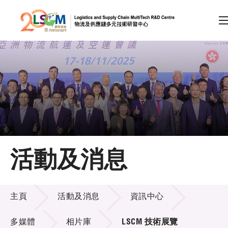
A
A
EN
繁
简
A
跳到內容（按回車鍵）
會員登入
主頁
活動及消息
關於LSCM
活動及消息
技術商品化
主頁
活動及消息
資訊中心
項目及資助計劃
多媒體
相片庫
LSCM 技術展覽