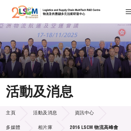
A
A
EN
繁
简
A
跳到內容（按回車鍵）
會員登入
主頁
活動及消息
關於LSCM
活動及消息
技術商品化
主頁
活動及消息
資訊中心
項目及資助計劃
多媒體
相片庫
2016 LSCM 物流高峰會