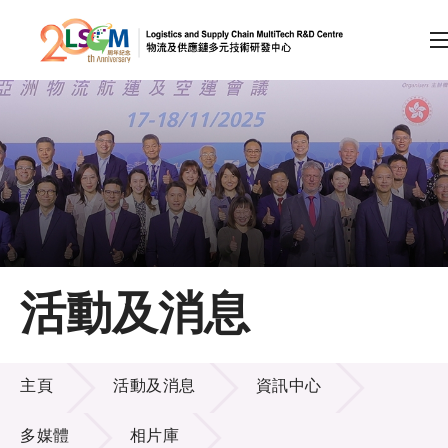
A
A
EN
繁
简
A
跳到內容（按回車鍵）
會員登入
主頁
活動及消息
關於LSCM
活動及消息
技術商品化
主頁
活動及消息
資訊中心
項目及資助計劃
多媒體
相片庫