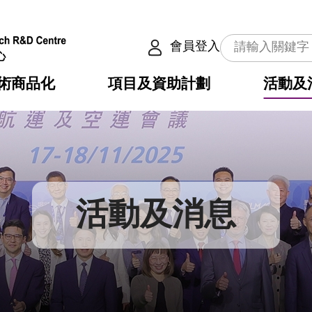
會員登入
術商品化
項目及資助計劃
活動及
介
劃
服務
使命
動向
權之技術
點
籍
疇
動
公共服務之創新技術
劃
表
構
活動及消息
劃
目
入
構
心
惠
問
導
告
發項目計劃書
心