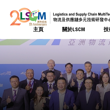
主頁
關於LSCM
技
跳到內容（按回車鍵）
熱門
熱門
熱門
熱門
熱門
機構簡
服務
合作計
活動
會籍及
願景及
LSCM 
可獲授
研發重
登記會
獎項
獎項
獎項
獎項
獎項
服務範
業界活
LSCM 動向
LSCM 動向
LSCM 動向
LSCM 動向
LSCM 動向
應用於
資助計
會員列
組織架
獎項
資助計
重點項
會員登
組織架
新聞中
稅務優
董事局
申請
研究顧
媒體報
評審
新聞稿
招標通
徵求研
資訊中