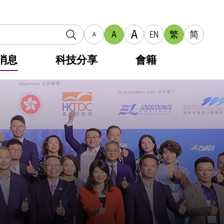
A
A
EN
繁
简
A
消息
科技分享
會籍