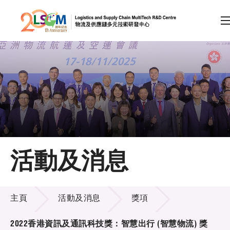
A
A
EN
繁
简
A
跳到內容（按回車鍵）
會員登入
主頁
活動及消息
關於LSCM
活動及消息
技術商品化
主頁
活動及消息
獎項
項目及資助計劃
2022香港資訊及通訊科技獎：智慧出行 (智慧物流) 獎