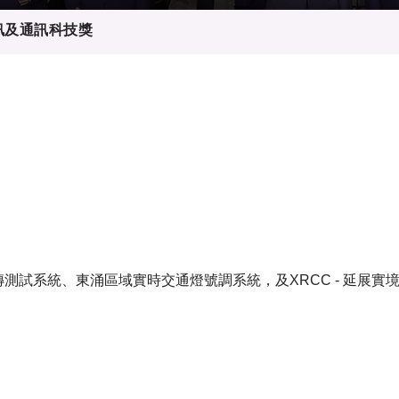
登記
料庫
資訊及通訊科技獎
物
會
伴
們
測試系統、東涌區域實時交通燈號調系統，及XRCC - 延展實境