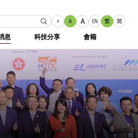
A
A
EN
繁
简
A
消息
科技分享
會籍