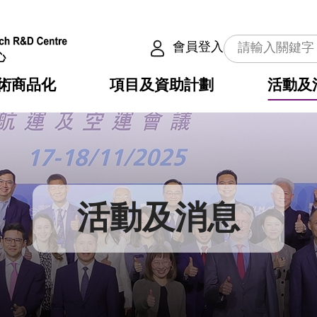
會員登入
術商品化
項目及資助計劃
活動及
介
劃
服務
使命
動向
權之技術
點
籍
疇
動
公共服務之創新技術
劃
表
構
活動及消息
劃
目
入
構
心
惠
問
導
告
發項目計劃書
心