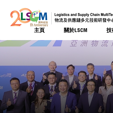
主頁
關於LSCM
技
跳到內容（按回車鍵）
熱門
熱門
熱門
熱門
熱門
機構簡
服務
合作計
活動
會籍及
願景及
LSCM 
可獲授
研發重
登記會
獎項
獎項
獎項
獎項
獎項
服務範
業界活
LSCM 動向
LSCM 動向
LSCM 動向
LSCM 動向
LSCM 動向
應用於
資助計
會員列
組織架
獎項
資助計
重點項
會員登
組織架
新聞中
稅務優
董事局
申請
研究顧
媒體報
評審
新聞稿
招標通
徵求研
資訊中