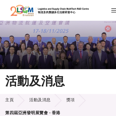
A
A
EN
繁
简
A
跳到內容（按回車鍵）
會員登入
主頁
活動及消息
關於LSCM
活動及消息
技術商品化
主頁
活動及消息
獎項
項目及資助計劃
第四屆亞洲發明展覽會 - 香港