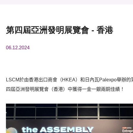
活動及消息
活動
第四屆亞洲發明展覽會 - 香港
獎項
06.12.2024
新聞中心
資訊中心
科技分享
LSCM
於由香港出口商會（
HKEA
）和日內瓦
Palexpo
舉辦的
四屆亞洲發明展覽會（香港）中獲得一金一銀兩銅佳績！
會籍