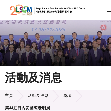
A
A
EN
繁
简
A
跳到內容（按回車鍵）
會員登入
主頁
活動及消息
關於LSCM
活動及消息
技術商品化
主頁
活動及消息
獎項
項目及資助計劃
第44屆日內瓦國際發明展