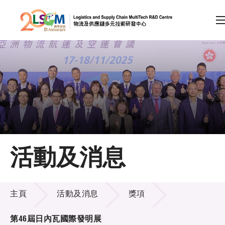
A
A
EN
繁
简
A
跳到內容（按回車鍵）
會員登入
主頁
活動及消息
關於LSCM
活動及消息
技術商品化
主頁
活動及消息
獎項
項目及資助計劃
第46屆日內瓦國際發明展