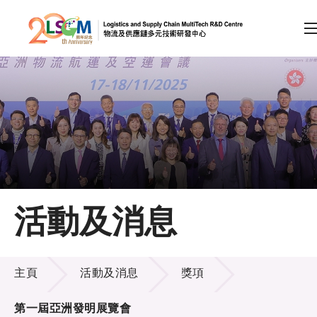
A
A
EN
繁
简
A
跳到內容（按回車鍵）
會員登入
主頁
活動及消息
關於LSCM
活動及消息
技術商品化
主頁
活動及消息
獎項
項目及資助計劃
第一屆亞洲發明展覽會