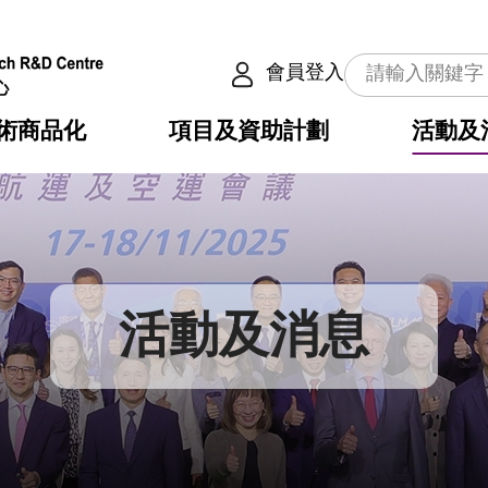
會員登入
術商品化
項目及資助計劃
活動及
介
劃
服務
使命
動向
權之技術
點
籍
疇
動
公共服務之創新技術
劃
表
構
活動及消息
劃
目
入
構
心
惠
問
導
告
發項目計劃書
心