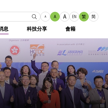
A
A
EN
繁
简
A
消息
科技分享
會籍