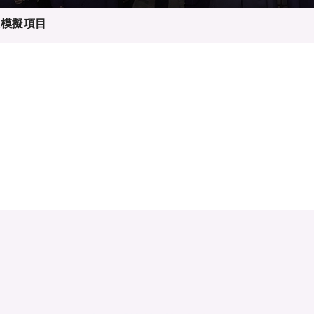
登記
料庫
息模擬項目
物
會
伴
們