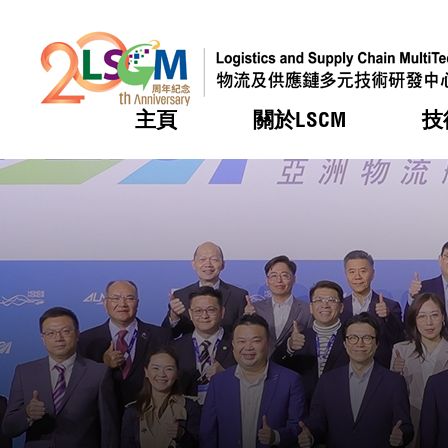
主頁
關於LSCM
技
跳到內容（按回車鍵）
熱門
熱門
熱門
熱門
熱門
機構簡
服務
合作計
活動
會籍及
願景及
LSCM 
可獲授
研發重
登記會
獎項
獎項
獎項
獎項
獎項
服務範
業界活
LSCM 動向
LSCM 動向
LSCM 動向
LSCM 動向
LSCM 動向
應用於
資助計
會員列
組織架
獎項
資助計
重點項
會員登
組織架
新聞中
稅務優
董事局
申請
研究顧
媒體報
評審
新聞稿
招標通
徵求研
資訊中