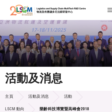
A
A
EN
繁
简
A
跳到內容（按回車鍵）
會員登入
主頁
活動及消息
關於LSCM
活動及消息
技術商品化
主頁
活動及消息
活動
項目及資助計劃
LSCM 動向
樂齡科技博覽暨高峰會2018