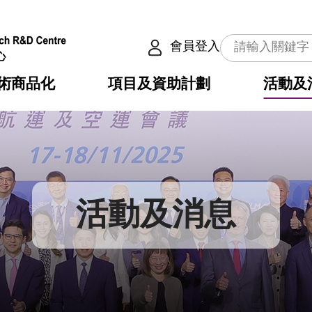
會員登入
術商品化
項目及資助計劃
活動及
介
劃
服務
使命
動向
權之技術
點
籍
疇
動
公共服務之創新技術
劃
表
構
活動及消息
劃
目
入
構
心
惠
問
導
告
發項目計劃書
心