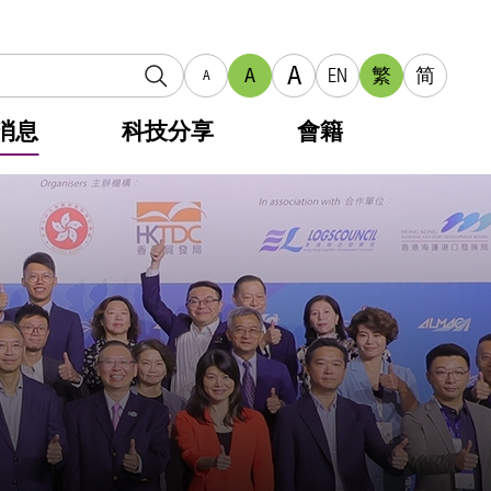
A
A
EN
繁
简
A
消息
科技分享
會籍