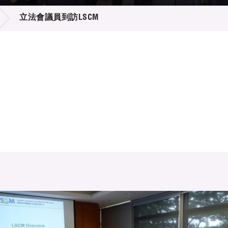
登記
料庫
立法會議員到訪LSCM
物
會
伴
們