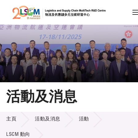
A
A
EN
繁
简
A
跳到內容（按回車鍵）
會員登入
主頁
活動及消息
關於LSCM
活動及消息
技術商品化
主頁
活動及消息
活動
項目及資助計劃
LSCM 動向