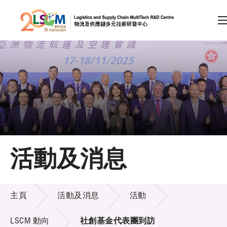
A
A
EN
繁
简
A
跳到內容（按回車鍵）
會員登入
主頁
活動及消息
關於LSCM
活動及消息
技術商品化
主頁
活動及消息
活動
項目及資助計劃
LSCM 動向
社創基金代表團到訪