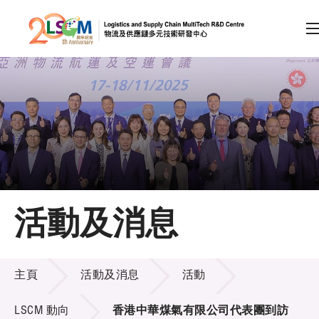
A
A
EN
繁
简
A
跳到內容（按回車鍵）
會員登入
主頁
活動及消息
關於LSCM
活動及消息
技術商品化
主頁
活動及消息
活動
項目及資助計劃
LSCM 動向
香港中華煤氣有限公司代表團到訪