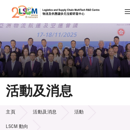
A
A
EN
繁
简
A
跳到內容（按回車鍵）
會員登入
主頁
活動及消息
關於LSCM
活動及消息
技術商品化
主頁
活動及消息
活動
項目及資助計劃
LSCM 動向