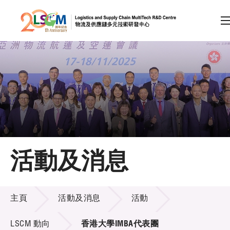
A
A
EN
繁
简
A
跳到內容（按回車鍵）
會員登入
主頁
活動及消息
關於LSCM
活動及消息
技術商品化
主頁
活動及消息
活動
項目及資助計劃
LSCM 動向
香港大學IMBA代表團