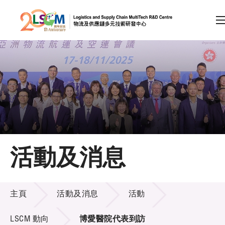
A
A
EN
繁
简
A
跳到內容（按回車鍵）
會員登入
主頁
活動及消息
關於LSCM
活動及消息
技術商品化
主頁
活動及消息
活動
項目及資助計劃
LSCM 動向
博愛醫院代表到訪