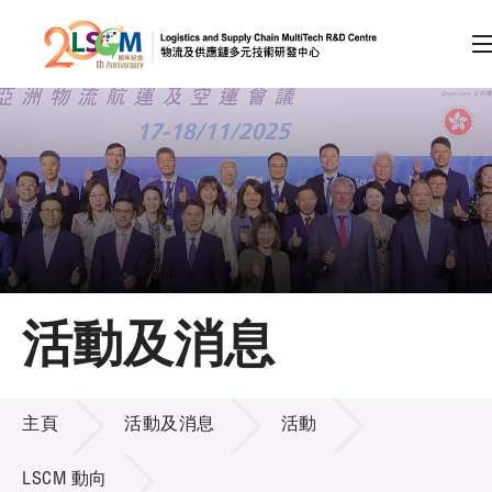
A
A
EN
繁
简
A
跳到內容（按回車鍵）
會員登入
主頁
活動及消息
關於LSCM
活動及消息
技術商品化
主頁
活動及消息
活動
項目及資助計劃
LSCM 動向