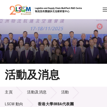
A
A
EN
繁
简
A
跳到內容（按回車鍵）
會員登入
主頁
活動及消息
關於LSCM
活動及消息
技術商品化
主頁
活動及消息
活動
項目及資助計劃
LSCM 動向
香港大學IMBA代表團