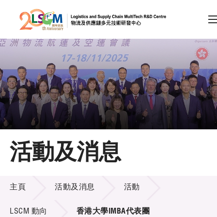
A
A
EN
繁
简
A
跳到內容（按回車鍵）
會員登入
主頁
活動及消息
關於LSCM
活動及消息
技術商品化
主頁
活動及消息
活動
項目及資助計劃
LSCM 動向
香港大學IMBA代表團