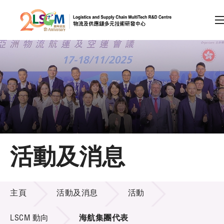
A
A
EN
繁
简
A
跳到內容（按回車鍵）
會員登入
主頁
活動及消息
關於LSCM
活動及消息
技術商品化
主頁
活動及消息
活動
項目及資助計劃
LSCM 動向
海航集團代表