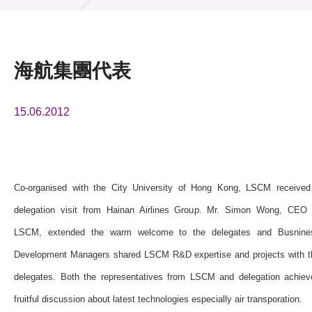
活動及消息
活動
海航集團代表
獎項
15.06.2012
新聞中心
資訊中心
科技分享
Co-organised with the City University of Hong Kong, LSCM received
delegation visit from Hainan Airlines Group. Mr. Simon Wong, CEO 
會籍
LSCM, extended the warm welcome to the delegates and Busnine
Development Managers shared LSCM R&D expertise and projects with t
delegates. Both the representatives from LSCM and delegation achiev
fruitful discussion about latest technologies especially air transporation.