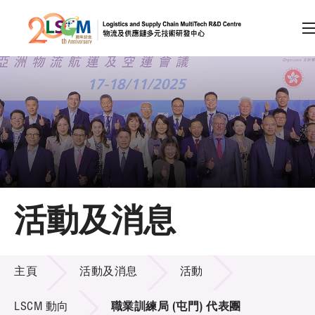
A
A
EN
繁
简
A
跳到內容（按回車鍵）
會員登入
主頁
活動及消息
關於LSCM
活動及消息
技術商品化
主頁
活動及消息
活動
項目及資助計劃
LSCM 動向
職業訓練局 (屯門) 代表團