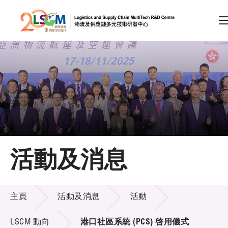
A
A
EN
繁
简
A
跳到內容（按回車鍵）
會員登入
主頁
活動及消息
關於LSCM
活動及消息
技術商品化
主頁
活動及消息
活動
項目及資助計劃
LSCM 動向
港口社區系統 (PCS) 啓用儀式