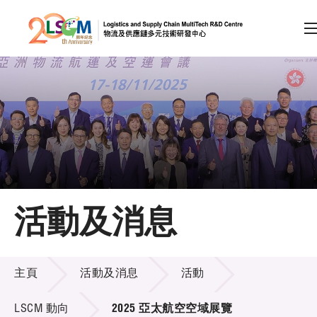
A
A
EN
繁
简
A
跳到內容（按回車鍵）
會員登入
主頁
活動及消息
關於LSCM
活動及消息
技術商品化
主頁
活動及消息
活動
項目及資助計劃
LSCM 動向
2025 亞太航空空域展覽