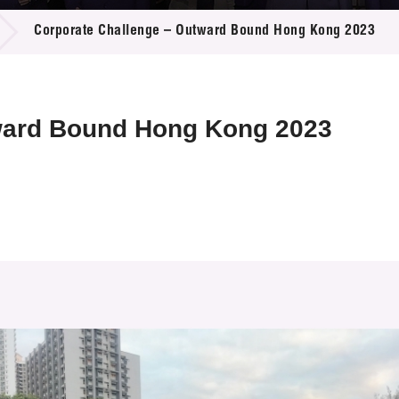
登記
料庫
Corporate Challenge – Outward Bound Hong Kong 2023
物
會
伴
們
ward Bound Hong Kong 2023