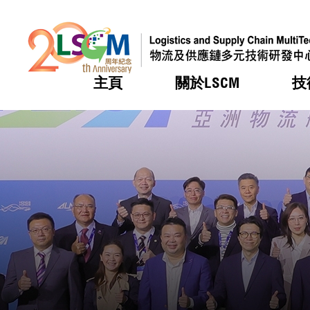
主頁
關於LSCM
技
跳到內容（按回車鍵）
熱門
熱門
熱門
熱門
熱門
機構簡
服務
合作計
活動
會籍及
願景及
LSCM 
可獲授
研發重
登記會
獎項
獎項
獎項
獎項
獎項
服務範
業界活
LSCM 動向
LSCM 動向
LSCM 動向
LSCM 動向
LSCM 動向
應用於
資助計
會員列
組織架
獎項
資助計
重點項
會員登
組織架
新聞中
稅務優
董事局
申請
研究顧
媒體報
評審
新聞稿
招標通
徵求研
資訊中