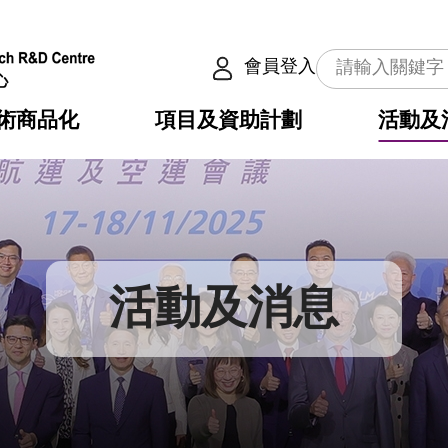
會員登入
術商品化
項目及資助計劃
活動及
介
劃
服務
使命
動向
權之技術
點
籍
疇
動
公共服務之創新技術
劃
表
構
活動及消息
劃
目
入
構
心
惠
問
導
告
發項目計劃書
心