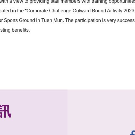
 with a view to providing staff members with training opportuniti
pated in the “Corporate Challenge Outward Bound Activity 2023
oor Sports Ground in Tuen Mun. The participation is very succes
ting benefits.
訊