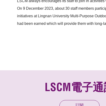
LSCM always encourages its staff to join in activities
On 9 December 2023, about 30 staff members partici
initiatives at Lingnan University Multi-Purpose Outd
had been earned which will provide them with long-las
LSCM電子通
訂閱