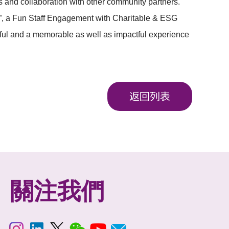
es and collaboration with other community partners.
”, a Fun Staff Engagement with Charitable & ESG
sful and a memorable as well as impactful experience
返回列表
關注我們