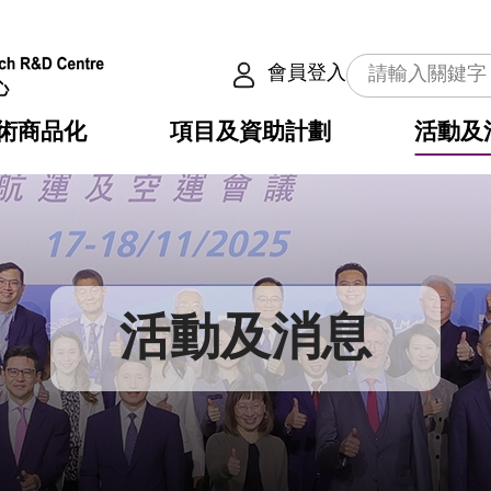
會員登入
術商品化
項目及資助計劃
活動及
介
劃
服務
使命
動向
權之技術
點
籍
疇
動
公共服務之創新技術
劃
表
構
活動及消息
劃
目
入
構
心
惠
問
導
告
發項目計劃書
心