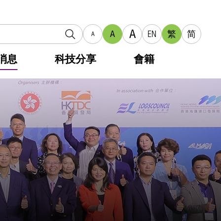
A
A
EN
繁
简
A
消息
科技分享
會籍