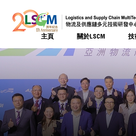
主頁
關於LSCM
技
跳到內容（按回車鍵）
熱門
熱門
熱門
熱門
熱門
機構簡
服務
合作計
活動
會籍及
願景及
LSCM 
可獲授
研發重
登記會
獎項
獎項
獎項
獎項
獎項
服務範
業界活
LSCM 動向
LSCM 動向
LSCM 動向
LSCM 動向
LSCM 動向
應用於
資助計
會員列
組織架
獎項
資助計
重點項
會員登
組織架
新聞中
稅務優
董事局
申請
研究顧
媒體報
評審
新聞稿
招標通
徵求研
資訊中