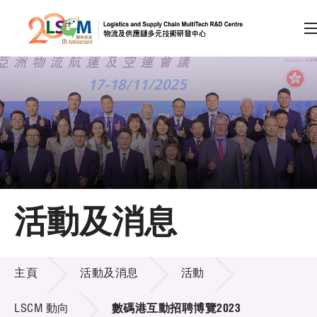
A
A
EN
繁
简
A
跳到內容（按回車鍵）
會員登入
主頁
活動及消息
關於LSCM
活動及消息
技術商品化
主頁
活動及消息
活動
項目及資助計劃
LSCM 動向
數碼港互動招聘博覽2023