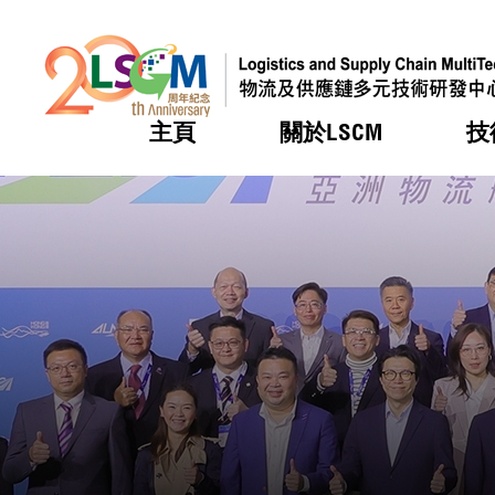
主頁
關於LSCM
技
跳到內容（按回車鍵）
熱門
熱門
熱門
熱門
熱門
機構簡
服務
合作計
活動
會籍及
願景及
LSCM 
可獲授
研發重
登記會
獎項
獎項
獎項
獎項
獎項
服務範
業界活
LSCM 動向
LSCM 動向
LSCM 動向
LSCM 動向
LSCM 動向
應用於
資助計
會員列
組織架
獎項
資助計
重點項
會員登
組織架
新聞中
稅務優
董事局
申請
研究顧
媒體報
評審
新聞稿
招標通
徵求研
資訊中