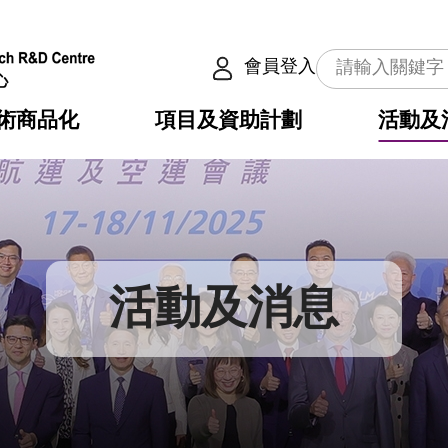
會員登入
術商品化
項目及資助計劃
活動及
介
劃
服務
使命
動向
權之技術
點
籍
疇
動
公共服務之創新技術
劃
表
構
活動及消息
劃
目
入
構
心
惠
問
導
告
發項目計劃書
心