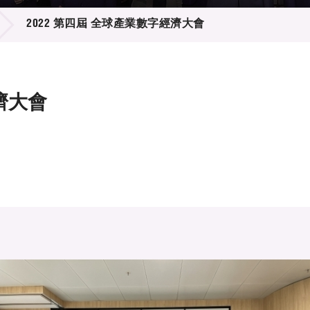
登記
料庫
2022 第四屆 全球產業數字經濟大會
物
會
伴
們
濟大會