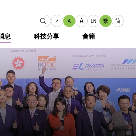
A
A
EN
繁
简
A
消息
科技分享
會籍