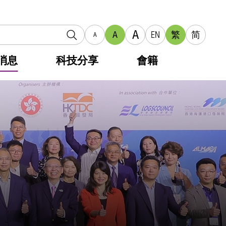
A
A
EN
繁
简
A
消息
科技分享
會籍