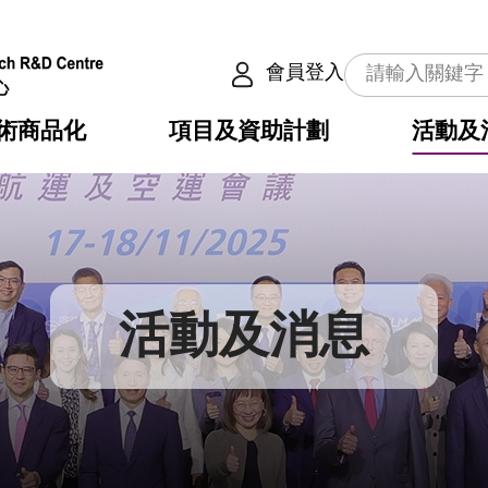
會員登入
術商品化
項目及資助計劃
活動及
介
劃
服務
使命
動向
權之技術
點
籍
疇
動
公共服務之創新技術
劃
表
構
活動及消息
劃
目
入
構
心
惠
問
導
告
發項目計劃書
心