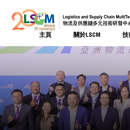
主頁
關於LSCM
技
跳到內容（按回車鍵）
熱門
熱門
熱門
熱門
熱門
機構簡
服務
合作計
活動
會籍及
願景及
LSCM 
可獲授
研發重
登記會
獎項
獎項
獎項
獎項
獎項
服務範
業界活
LSCM 動向
LSCM 動向
LSCM 動向
LSCM 動向
LSCM 動向
應用於
資助計
會員列
組織架
獎項
資助計
重點項
會員登
組織架
新聞中
稅務優
董事局
申請
研究顧
媒體報
評審
新聞稿
招標通
徵求研
資訊中