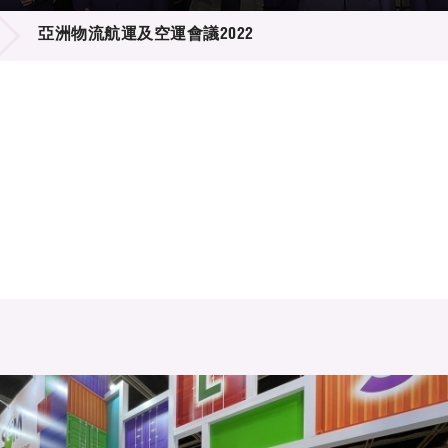
登記
料庫
亞洲物流航運及空運會議2022
物
會
伴
們