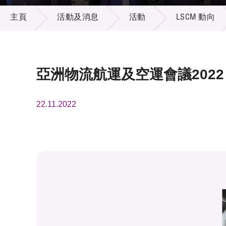
活動及消息
供應商
項目資
主頁
活動及消息
活動
LSCM 動向
多媒體
出版刊
就業機
項目夥
聯絡我
亞洲物流航運及空運會議2022
22.11.2022