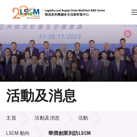
A
A
EN
繁
简
A
跳到內容（按回車鍵）
會員登入
主頁
活動及消息
關於LSCM
活動及消息
技術商品化
主頁
活動及消息
活動
項目及資助計劃
LSCM 動向
華潤創業到訪LSCM