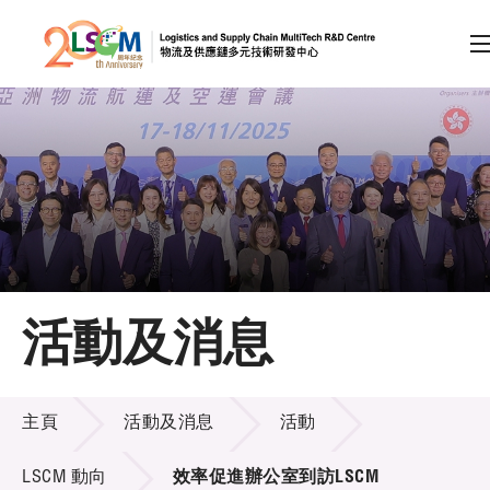
A
A
EN
繁
简
A
跳到內容（按回車鍵）
會員登入
主頁
活動及消息
關於LSCM
活動及消息
技術商品化
主頁
活動及消息
活動
項目及資助計劃
LSCM 動向
效率促進辦公室到訪LSCM