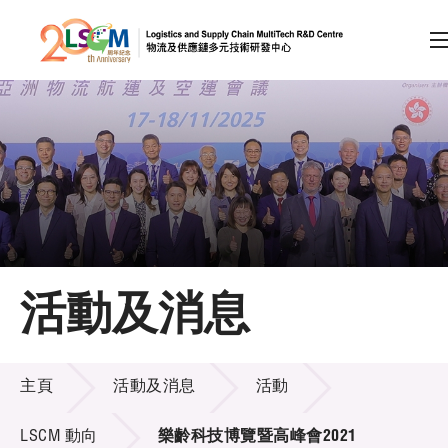
A
A
EN
繁
简
A
跳到內容（按回車鍵）
會員登入
主頁
活動及消息
關於LSCM
活動及消息
技術商品化
主頁
活動及消息
活動
項目及資助計劃
LSCM 動向
樂齡科技博覽暨高峰會2021