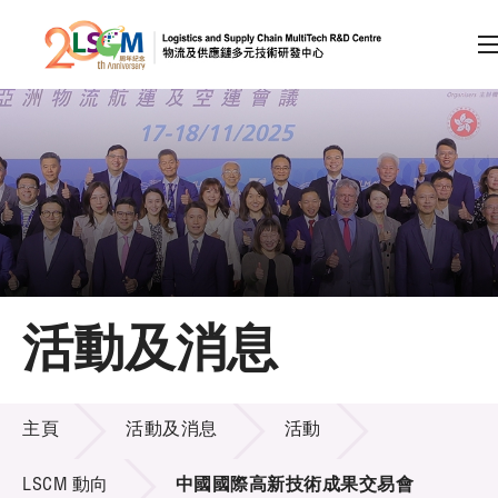
A
A
EN
繁
简
A
跳到內容（按回車鍵）
會員登入
主頁
活動及消息
關於LSCM
活動及消息
技術商品化
主頁
活動及消息
活動
項目及資助計劃
LSCM 動向
中國國際高新技術成果交易會