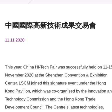
活動及消息
活動
中國國際高新技術成果交易會
獎項
11.11.2020
新聞中心
資訊中心
科技分享
This year, China Hi-Tech Fair was successfully held on 11-1
November 2020 at the Shenzhen Convention & Exhibition
會籍
Center. LSCM joined this signature event under the Hong
Kong Pavilion, which was co-organised by the Innovation a
Technology Commission and the Hong Kong Trade
Development Council. The Centre’s latest technologies,