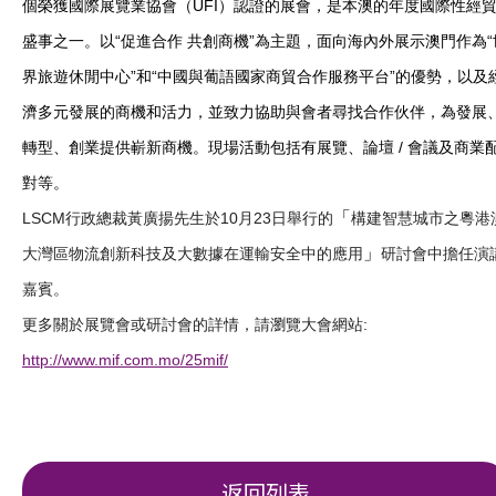
個榮獲國際展覽業協會（UFI）認證的展會，是本澳的年度國際性經
盛事之一。以“促進合作 共創商機”為主題，面向海內外展示澳門作為“
界旅遊休閒中心”和“中國與葡語國家商貿合作服務平台”的優勢，以及
濟多元發展的商機和活力，並致力協助與會者尋找合作伙伴，為發展
轉型、創業提供嶄新商機。現場活動包括有展覽、論壇 / 會議及商業
對等。
「
LSCM行政總裁黃廣揚先生於10月23日舉行的
構建智慧城市之粵港
」
大灣區物流創新科技及大數據在運輸安全中的應用
研討會中擔任演
嘉賓。
更多關於展覽會或研討會的詳情，請瀏覽大會網站:
http://www.mif.com.mo/25mif/