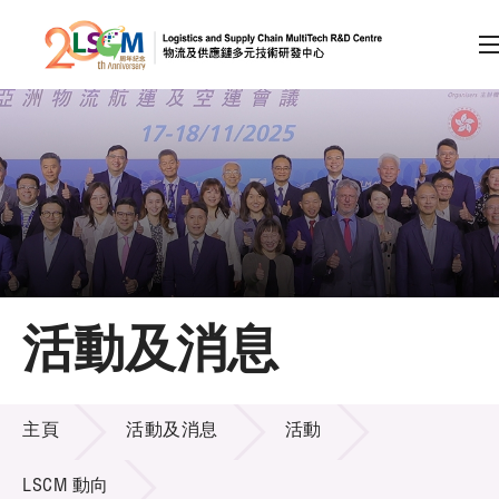
A
A
EN
繁
简
A
跳到內容（按回車鍵）
會員登入
主頁
活動及消息
關於LSCM
活動及消息
技術商品化
主頁
活動及消息
活動
項目及資助計劃
LSCM 動向