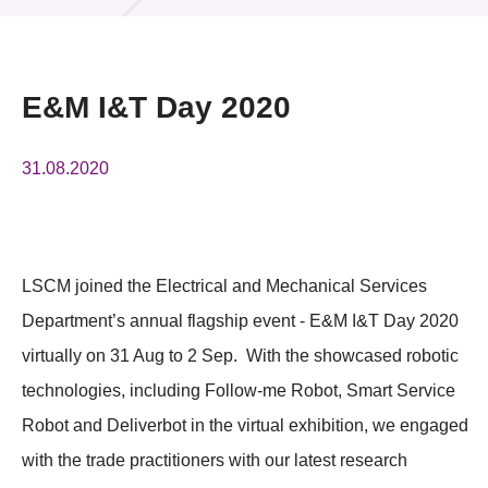
活動及消息
活動
E&M I&T Day 2020
獎項
31.08.2020
新聞中心
資訊中心
LSCM joined the Electrical and Mechanical Services
科技分享
Department’s annual flagship event - E&M I&T Day 2020
會籍
virtually on 31 Aug to 2 Sep. With the showcased robotic
technologies, including Follow-me Robot, Smart Service
Robot and Deliverbot in the virtual exhibition, we engaged
with the trade practitioners with our latest research