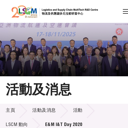
A
A
EN
繁
简
A
跳到內容（按回車鍵）
會員登入
主頁
活動及消息
關於LSCM
活動及消息
技術商品化
主頁
活動及消息
活動
項目及資助計劃
LSCM 動向
E&M I&T Day 2020